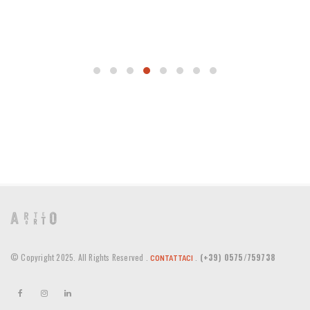
© Copyright 2025. All Rights Reserved .
.
(+39) 0575/759738
CONTATTACI